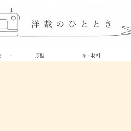
方
原型
布・材料