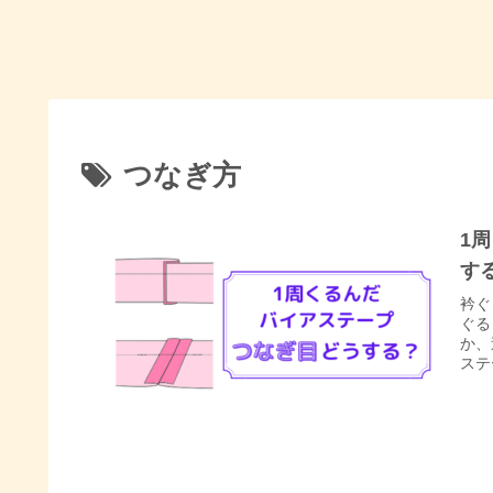
つなぎ方
1
す
衿ぐ
ぐる
か、
ステ
考に