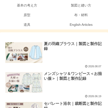
基本の考え方
製図と縫い方
原型
布・材料
道具
English Articles
夏の羽織ブラウス｜製図と製作記
録
2026.08.07
メンズシャツ＆ワンピース＜お揃
い服＞｜製図と製作記録
2026.06.19
セパレート浴衣｜裁断図と製作記