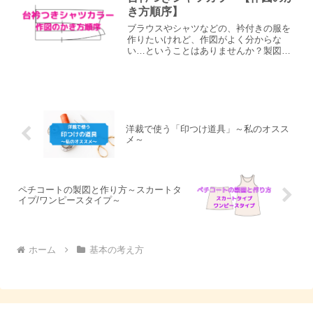
作図中に出てくる寸法は、...
き方順序】
ブラウスやシャツなどの、衿付きの服を
作りたいけれど、作図がよく分からな
い…ということはありませんか？製図を
勉強し始めの頃はよくあることだと思い
ます。そこで、今回は、基本的な台衿つ
きシャツカラーの作図のかき方をご説明
したいと思います。書く線を...
洋裁で使う「印つけ道具」～私のオスス
メ～
ペチコートの製図と作り方～スカートタ
イプ/ワンピースタイプ～
ホーム
基本の考え方