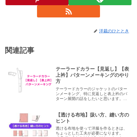
洋裁のひととき
関連記事
テーラードカラー【見返し】【表
上衿】パターンメーキングのやり
方
テーラードカラーのジャケットのパター
ンメーキング、特に見返しと表上衿のパ
ターン展開の話をしたいと思います。見
返しと表上衿に関しては、作図をしたも
のから少し作業を加えて、パターンを作
る必要があります。今回は、そのやり方
【透ける布地】扱い方、縫い方の
をご紹介します。 ※今...
ヒント
透ける布地を使って洋服を作るときは、
ちょっとした工夫が必要になります。