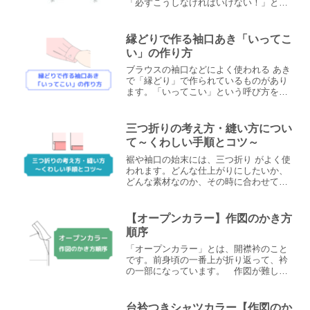
「必ずこうしなければいけない！」とい
うことはありませんが、私が日々の洋裁
生活の中でよく使うやり方をまとめてみ
ます。使用する布地、作りたいデザイン
縁どりで作る袖口あき「いってこ
によると思いますが、参考に...
い」の作り方
ブラウスの袖口などによく使われる あき
で「縁どり」で作られているものがあり
ます。「いってこい」という呼び方をさ
れるものです。 見返しや剣ボロ（短
冊）を準備することなく、縁どりの布だ
け直裁ちで準備すればよいので、取り掛
三つ折りの考え方・縫い方につい
かりやすいと思います。...
て～くわしい手順とコツ～
裾や袖口の始末には、三つ折り がよく使
われます。どんな仕上がりにしたいか、
どんな素材なのか、その時に合わせて三
つ折りを使い分けていくといいです。今
回は、三つ折りの考え方や、ちょっとし
たコツなどをまとめていきたいと思いま
【オープンカラー】作図のかき方
す。 基本の三つ折...
順序
「オープンカラー」とは、開襟衿のこと
です。前身頃の一番上が折り返って、衿
の一部になっています。 作図が難しい
と感じる方が多いかと思いますので、一
つずつステップを確認しながら、かき方
順序をまとめていきたいと思います。※
台衿つきシャツカラー【作図のか